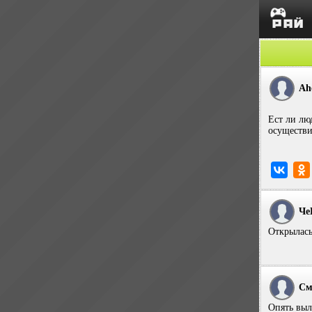
Ah
Ест ли лю
осуществи
Че
Открылась 
См
Опять выл