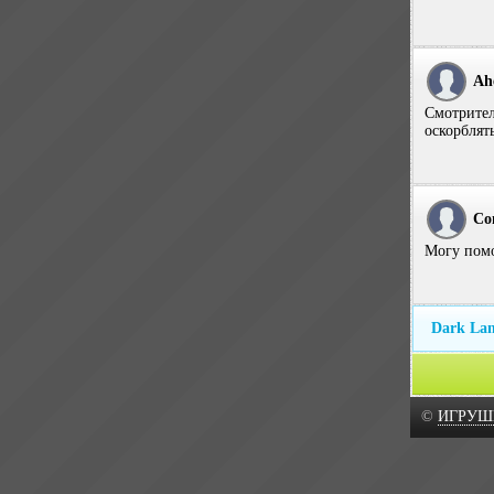
Ah
Смотритель
оскорблят
Co
Могу помо
Dark La
©
ИГРУШ