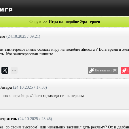
Форум
>>
Игра на подобие Эра героев
ero
(24.10.2025 / 09:21)
ди заинтересованные создать игру на подобие ahero.ru ? Есть время и жел
ть. Кто заинтересован пишите
Не взлетит (0)
В
Гевара
(24.10.2025 / 17:58)
новая игра https://uhero.ru,заходи стань первым
отритель
(24.10.2025 / 23:46)
ез, со своим высером) или начальник заставил дать рекламу? Ох и далбан