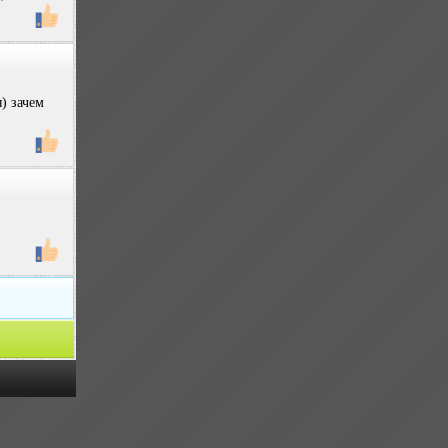
я) зачем