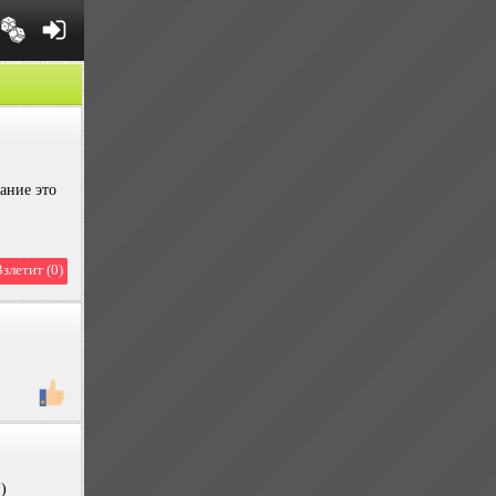
ание это
злетит (0)
)