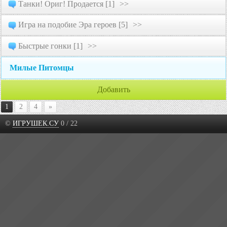
Танки! Ориг! Продается [1]
>>
Игра на подобие Эра героев [5]
>>
Быстрые гонки [1]
>>
Милые Питомцы
Добавить
1
2
4
»
©
ИГРУШЕК.СУ
0 / 22