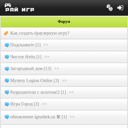
Форум
Как создать браузерную игру?
Подскажите [1]
>>
Чистое Небо [1]
>>
Загородный дом [13]
>>
Mystery Legion Online [3]
>>
Разрушители с золотом!2 [1]
>>
Игра Город [3]
>>
обновление igrushek.su 🛠 [1]
>>